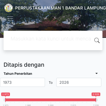
PERPUSTAKAAN MAN 1 BANDAR LAMPUNG
Ditapis dengan
Tahun Penerbitan
To
1 973
2 026
1 973
1 986
2 000
2 013
2 026