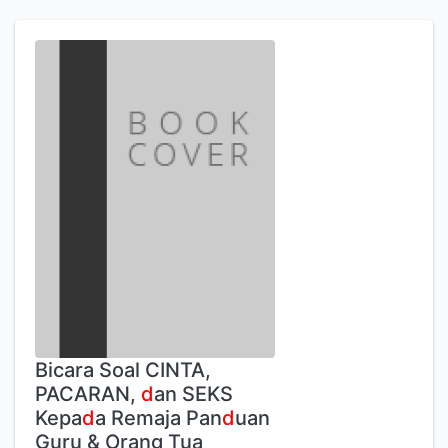
Bicara Soal CINTA,
PACARAN,
d
an SEKS
Kepa
d
a Remaja Pan
d
uan
Guru & Orang Tua