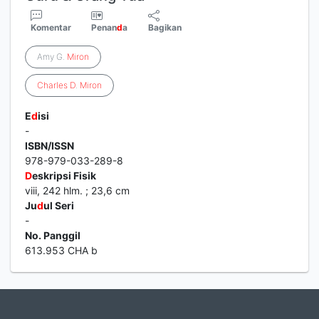
Komentar
Penan
d
a
Bagikan
Amy G.
Miron
Charles
D
.
Miron
E
d
isi
-
ISBN/ISSN
978-979-033-289-8
D
eskripsi Fisik
viii, 242 hlm. ; 23,6 cm
Ju
d
ul Seri
-
No. Panggil
613.953 CHA b