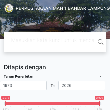
PERPUSTAKAAN MAN 1 BANDAR LAMPUNG
Ditapis dengan
Tahun Penerbitan
To
1 973
2 026
1 973
1 986
2 000
2 013
2 026