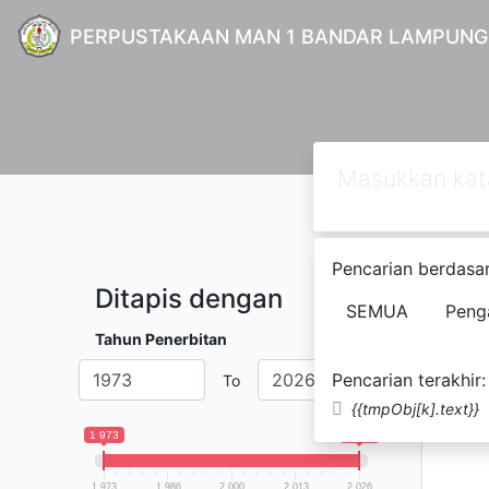
PERPUSTAKAAN MAN 1 BANDAR LAMPUNG
Pencarian berdasar
Ditapis dengan
SEMUA
Peng
Ditemuk
Tahun Penerbitan
Pencarian terakhir:
To
{{tmpObj[k].text}}
1 973
2 026
1 973
1 986
2 000
2 013
2 026