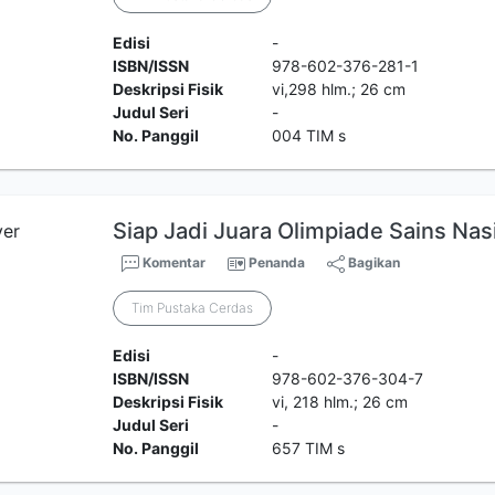
Edisi
-
ISBN/ISSN
978-602-376-281-1
Deskripsi Fisik
vi,298 hlm.; 26 cm
Judul Seri
-
No. Panggil
004 TIM s
Siap Jadi Juara Olimpiade Sains Na
Komentar
Penanda
Bagikan
Tim Pustaka Cerdas
Edisi
-
ISBN/ISSN
978-602-376-304-7
Deskripsi Fisik
vi, 218 hlm.; 26 cm
Judul Seri
-
No. Panggil
657 TIM s