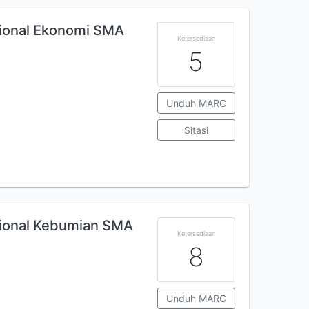
sional Ekonomi SMA
Ketersediaan
5
Unduh MARC
Sitasi
asional Kebumian SMA
Ketersediaan
8
Unduh MARC