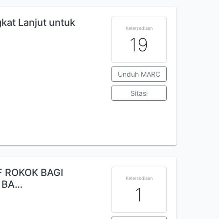
kat Lanjut untuk
Ketersediaan
19
Unduh MARC
Sitasi
IF ROKOK BAGI
Ketersediaan
 BA…
1