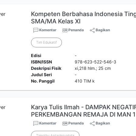
Kompeten Berbahasa Indonesia Ting
SMA/MA Kelas XI
Komentar
Penanda
Bagikan
Tim Edukatif
Edisi
-
ISBN/ISSN
978-623-522-546-3
Deskripsi Fisik
xi,218 hlm.; 25 cm
Judul Seri
-
No. Panggil
410 TIM k
Karya Tulis Ilmah - DAMPAK NEGAT
PERKEMBANGAN REMAJA DI MAN 1
Komentar
Penanda
Bagikan
Timothy Antariksyabita