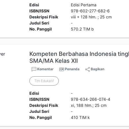
Edisi
Edisi Pertama
ISBN/ISSN
978-602-277-682-6
Deskripsi Fisik
viii + 128 hlm. ; 25 cm
Judul Seri
-
No. Panggil
570.2 TIM b
Kompeten Berbahasa Indonesia tingk
SMA/MA Kelas XII
Komentar
Penanda
Bagikan
Tim Edukatif
Edisi
-
ISBN/ISSN
978-634-266-074-4
Deskripsi Fisik
xi, 188 hlm.; 25 cm
Judul Seri
-
No. Panggil
410 TIM k