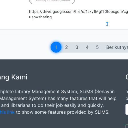
https://drive.google.com/file/d/1sky1MgTf0fopxgqhYc
usp=sharing
1
2
3
4
5
Berikutny
ang Kami
mplete Library Management System, SLiMS (Senayan
m
 Management System) has many features that will help
p
s and librarians to do their job easily and quickly.
his link
to show some features provided by SLiMS.