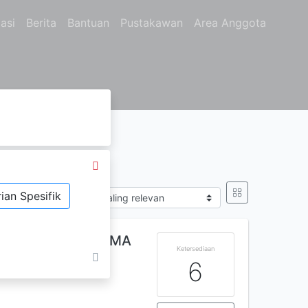
asi
Berita
Bantuan
Pustakawan
Area Anggota
ian Spesifik
Sort by
sional Komputer SMA
Ketersediaan
6