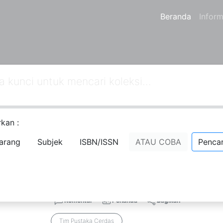
Beranda
Inform
kan :
arang
Subjek
ISBN/ISSN
ATAU COBA
Pencar
an
160
dari pencarian Anda melalui kata kunci:
author="Tim"
Siap Jadi Juara Olimpiade Sains Na
Sederajat
Komentar
Penanda
Bagikan
Tim Pustaka Cerdas