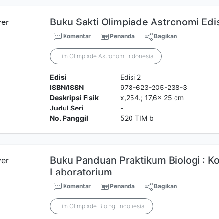
Buku Sakti Olimpiade Astronomi Edis
Komentar
Penanda
Bagikan
Tim Olimpiade Astronomi Indonesia
Edisi
Edisi 2
ISBN/ISSN
978-623-205-238-3
Deskripsi Fisik
x,254.; 17,6x 25 cm
Judul Seri
-
No. Panggil
520 TIM b
Buku Panduan Praktikum Biologi : Ko
Laboratorium
Komentar
Penanda
Bagikan
Tim Olimpiade Biologi Indonesia