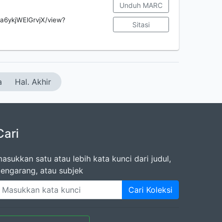
Unduh MARC
ga6ykjWElGrvjX/view?
Sitasi
a
Hal. Akhir
Cari
asukkan satu atau lebih kata kunci dari judul,
engarang, atau subjek
Cari Koleksi