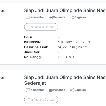
Siap Jadi Juara Olimpiade Sains Na
Komentar
Penanda
Bagikan
Tim Pustaka Cerdas
Edisi
-
ISBN/ISSN
978-602-376-175-3
Deskripsi Fisik
vi, 226 hlm.; 26 cm
Judul Seri
-
No. Panggil
330 TIM s
Siap Jadi Juara Olimpiade Sains N
Sederajat
Komentar
Penanda
Bagikan
Tim Pustaka Cerdas