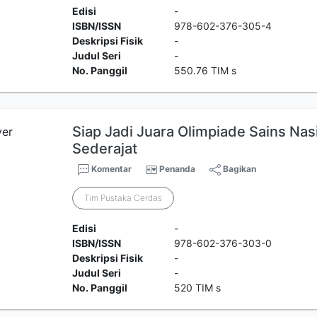
Edisi
-
ISBN/ISSN
978-602-376-305-4
Deskripsi Fisik
-
Judul Seri
-
No. Panggil
550.76 TIM s
Siap Jadi Juara Olimpiade Sains Na
Sederajat
Komentar
Penanda
Bagikan
Tim Pustaka Cerdas
Edisi
-
ISBN/ISSN
978-602-376-303-0
Deskripsi Fisik
-
Judul Seri
-
No. Panggil
520 TIM s