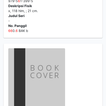
979-5
6
1-399-5
Deskripsi Fisik
x, 118 hlm, ; 21 cm.
Judul Seri
-
No. Panggil
6
6
0.
6
BAK b