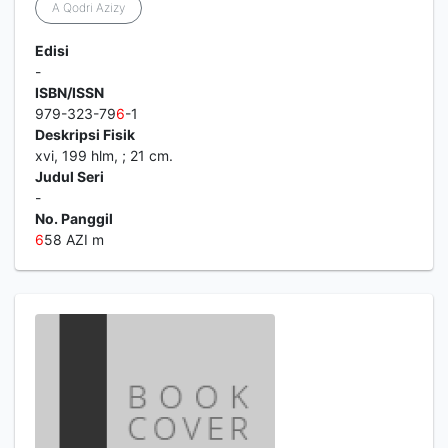
A Qodri Azizy
Edisi
-
ISBN/ISSN
979-323-79
6
-1
Deskripsi Fisik
xvi, 199 hlm, ; 21 cm.
Judul Seri
-
No. Panggil
6
58 AZI m