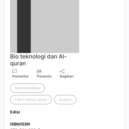
Bio teknologi dan Al-
quran
Komentar
Penanda
Bagikan
Nurchalis Bakry
Fahmi Amrusi Syukri
Auskary
Edisi
-
ISBN/ISSN