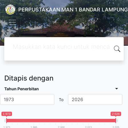
PERPUSTAKAAN MAN 1 BANDAR LAMPUNG
Ditapis dengan
Tahun Penerbitan
To
1 973
2 026
1 973
1 986
2 000
2 013
2 026