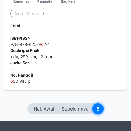
Komentar
Penanda
Bagikan
Serian Wijatno
Edisi
-
ISBN/ISSN
978-979-025-9
6
2-1
Deskripsi Fisik
xxiv, 299 hlm, ; 21 cm.
Judul Seri
-
No. Panggil
6
50 WIJ p
Hal. Awal
Sebelumnya
6